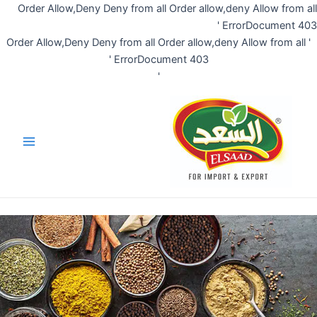
تخطي
Order Allow,Deny Deny from all
Order al
إلى
المحتوى
Order allo
ErrorDocument 403 '
'
Main
Menu