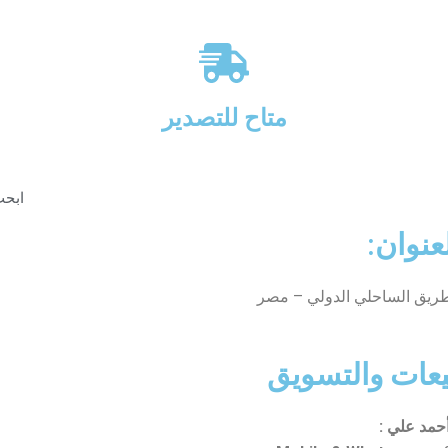
متاح للتصدير
ابحث
عنوان:
لطريق الساحلي الدولي – مصر
عات والتسويق
حمد علي :