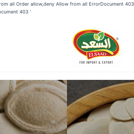
rom all
Order allow,deny Allow from all
ErrorDocument 403 '
cument 403 '
Order Allow,Deny Deny from all
'