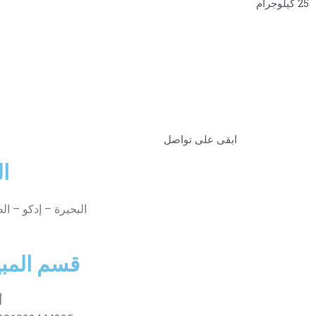
25 كيلوجرام
ابقى على تواصل
ال
البحيرة – إدكو – ا
قسم المبي
أ