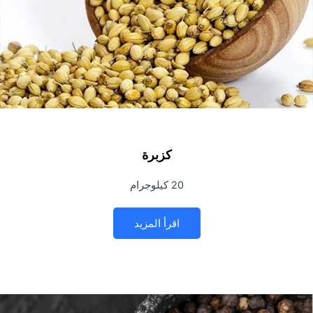
كزبرة
20 كيلوجرام
اقرأ المزيد