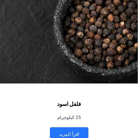
فلفل اسود
25 كيلوجرام
اقرأ المزيد